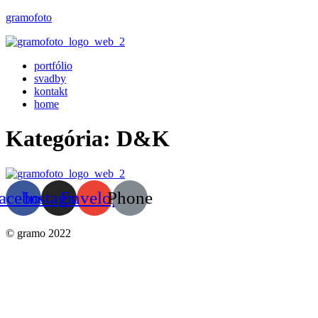
gramofoto
portfólio
svadby
kontakt
home
Kategória:
D&K
acebook
Instagram
Envelope
Phone
© gramo 2022