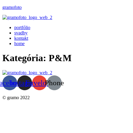
gramofoto
portfólio
svadby
kontakt
home
Kategória:
P&M
acebook
Instagram
Envelope
Phone
© gramo 2022